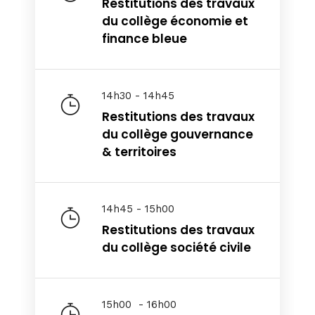
Restitutions des travaux
Sunday to Wednesday
du collège économie et
December 23 to 26, 2022
finance bleue
Where
467 Davidson ave
Los Angeles CA 95716
14h30 - 14h45
Get directions
Restitutions des travaux
du collège gouvernance
& territoires
14h45 - 15h00
Restitutions des travaux
du collège société civile
15h00 - 16h00